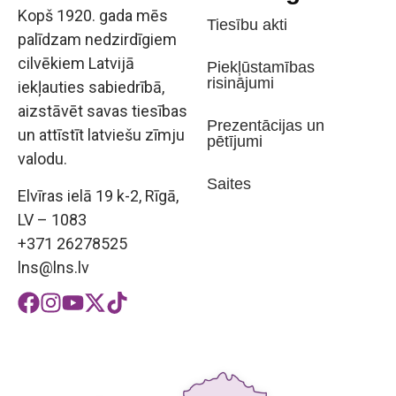
Kopš 1920. gada mēs
Tiesību akti
palīdzam nedzirdīgiem
cilvēkiem Latvijā
Piekļūstamības
risinājumi
iekļauties sabiedrībā,
aizstāvēt savas tiesības
Prezentācijas un
un attīstīt latviešu zīmju
pētījumi
valodu.
Saites
Elvīras ielā 19 k-2, Rīgā,
LV – 1083
+371 26278525
lns@lns.lv