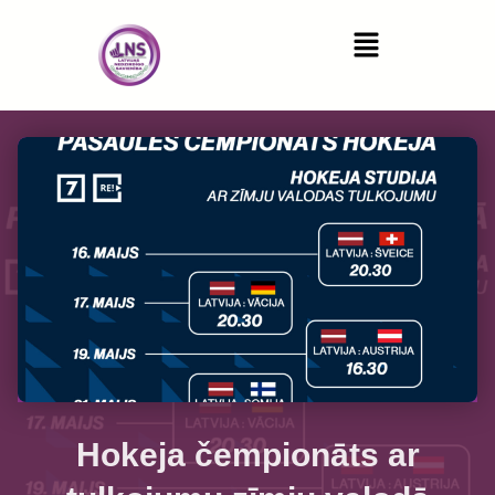
Hokeja čempionāts ar