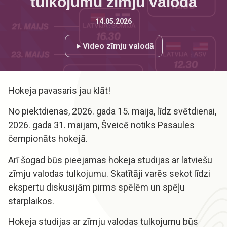
tulkojumu zīmju valodā
14.05.2026
Video zīmju valodā
Hokeja pavasaris jau klāt!
No piektdienas, 2026. gada 15. maija, līdz svētdienai,
2026. gada 31. maijam, Šveicē notiks Pasaules
čempionāts hokejā.
Arī šogad būs pieejamas hokeja studijas ar latviešu
zīmju valodas tulkojumu. Skatītāji varēs sekot līdzi
ekspertu diskusijām pirms spēlēm un spēļu
starplaikos.
Hokeja studijas ar zīmju valodas tulkojumu būs