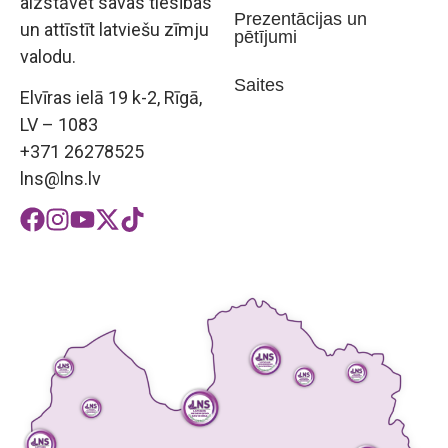
aizstāvēt savas tiesības
Prezentācijas un
un attīstīt latviešu zīmju
pētījumi
valodu.
Saites
Elvīras ielā 19 k-2, Rīgā,
LV – 1083
+371 26278525
lns@lns.lv