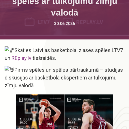
spēles ar tulkojumu zīmju
valodā
30.06.2026
Skaties Latvijas basketbola izlases spēles LTV7
un
REplay.lv
tiešraidēs.
Pirms spēles un spēles pārtraukumā – studijas
diskusijas ar basketbola ekspertiem ar tulkojumu
zīmju valodā.