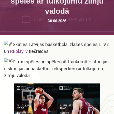
spēles ar tulkojumu zīmju
valodā
30.06.2026
Skaties Latvijas basketbola izlases spēles LTV7
un
REplay.lv
tiešraidēs.
Pirms spēles un spēles pārtraukumā – studijas
diskusijas ar basketbola ekspertiem ar tulkojumu
zīmju valodā.