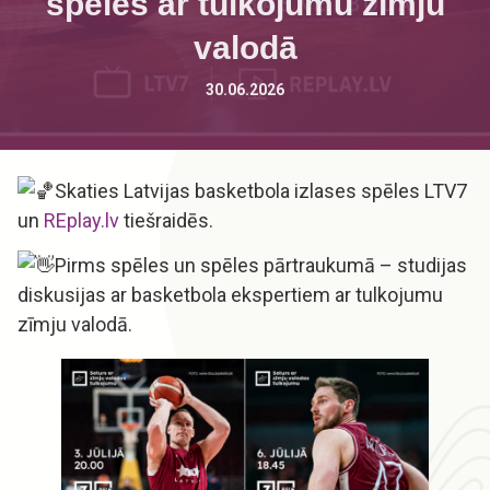
spēles ar tulkojumu zīmju
valodā
30.06.2026
Skaties Latvijas basketbola izlases spēles LTV7
un
REplay.lv
tiešraidēs.
Pirms spēles un spēles pārtraukumā – studijas
diskusijas ar basketbola ekspertiem ar tulkojumu
zīmju valodā.