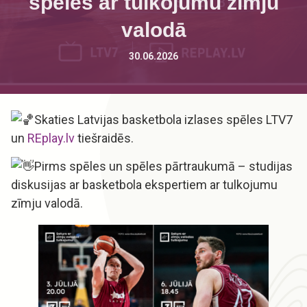
spēles ar tulkojumu zīmju
valodā
30.06.2026
Skaties Latvijas basketbola izlases spēles LTV7
un
REplay.lv
tiešraidēs.
Pirms spēles un spēles pārtraukumā – studijas
diskusijas ar basketbola ekspertiem ar tulkojumu
zīmju valodā.