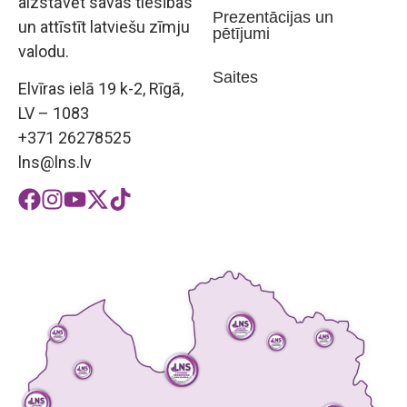
aizstāvēt savas tiesības
Prezentācijas un
un attīstīt latviešu zīmju
pētījumi
valodu.
Saites
Elvīras ielā 19 k-2, Rīgā,
LV – 1083
+371 26278525
lns@lns.lv