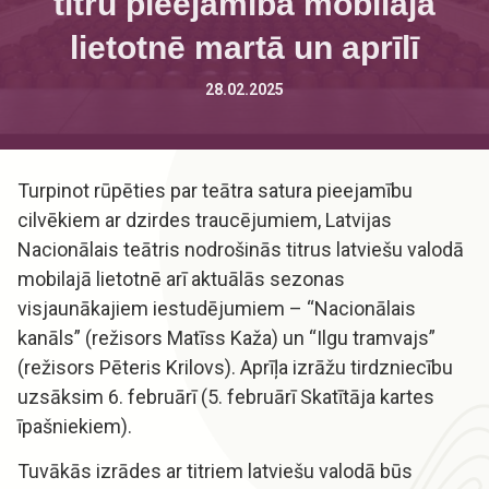
titru pieejamība mobilajā
lietotnē martā un aprīlī
28.02.2025
Turpinot rūpēties par teātra satura pieejamību
cilvēkiem ar dzirdes traucējumiem, Latvijas
Nacionālais teātris nodrošinās titrus latviešu valodā
mobilajā lietotnē arī aktuālās sezonas
visjaunākajiem iestudējumiem – “Nacionālais
kanāls” (režisors Matīss Kaža) un “Ilgu tramvajs”
(režisors Pēteris Krilovs). Aprīļa izrāžu tirdzniecību
uzsāksim 6. februārī (5. februārī Skatītāja kartes
īpašniekiem).
Tuvākās izrādes ar titriem latviešu valodā būs