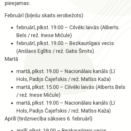
pieejamas:
Februārī (biļešu skaits ierobežots)
februārī, plkst. 19.00 – Cilvēki laivās (Alberts
Bels / rež. Inese Mičule)
februārī, plkst. 19.00 – Bezkaunīgais vecis
(Anšlavs Eglītis / rež. Gatis Šmits)
Martā
martā, plkst. 19.00 – Nacionālais kanāls (Lī
Hols, Padijs Čajefskis / rež. Matīss Kaža)
martā, plkst. 15.00 – Cilvēki laivās (Alberts Bels
/ rež. Inese Mičule)
martā, plkst. 19.00 – Nacionālais kanāls (Lī
Hols, Padijs Čajefskis / rež. Matīss Kaža)
Aprīlī (tirdzniecība sāksies 6. februārī)
aprīlī, plkst. 19.00 – Bezkaunīgais vecis