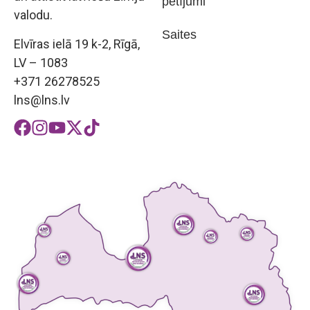
pētījumi
valodu.
Saites
Elvīras ielā 19 k-2, Rīgā,
LV – 1083
+371 26278525
lns@lns.lv