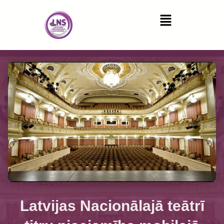
Latvijas Nacionālajā teātrī