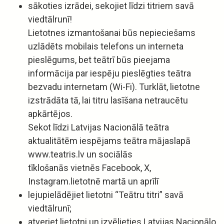
sākoties izrādei, sekojiet līdzi titriem savā
viedtālrunī!
Lietotnes izmantošanai būs nepieciešams
uzlādēts mobilais telefons un interneta
pieslēgums, bet teātrī būs pieejama
informācija par iespēju pieslēgties teātra
bezvadu internetam (Wi-Fi). Turklāt, lietotne
izstrādāta tā, lai titru lasīšana netraucētu
apkārtējos.
Sekot līdzi Latvijas Nacionālā teātra
aktualitātēm iespējams teātra mājaslapā
www.teatris.lv un sociālās
tīklošanās vietnēs Facebook, X,
Instagram.lietotnē martā un aprīlī
lejupielādējiet lietotni “Teātru titri” savā
viedtālrunī;
atveriet lietotni un izvēlieties Latvijas Nacionālo