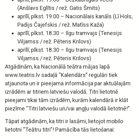
(Anšlavs Eglītis / rež. Gatis Šmits)
aprīlī, plkst. 19.00 – Nacionālais kanāls (Lī Hols,
Padijs Čajefskis / rež. Matīss Kaža)
aprīlī, plkst. 18.30 – Ilgu tramvajs (Tenesijs
Viljamss / rež. Pēteris Krilovs)
aprīlī, plkst. 18.30 – Ilgu tramvajs (Tenesijs
Viljamss / rež. Pēteris Krilovs)
Atgādinām, ka Nacionālā teātra mājas lapā
www.teatris.lv sadaļā “Kalendārs” regulāri tiek
atjaunota un ir pieejama informācija par aktuālajām
izrādēm ar titriem latviešu valodā. Titri lietotnē
pieejami tikai tām izrādēm, kurām kalendārā ir klāt
piezīme “Titri latviešu un/vai angļu valodā lietotnē!”.
Tāpat atgādinām, ka titri ir lasāmi, lietojot mobilo
lietotni “Teātru titri”! Pamācība tās lietošanai: