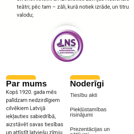
teātri; pēc tam – zāli, kurā notiek izrāde, un titru
valodu;
Par mums
Noderīgi
Kopš 1920. gada mēs
Tiesību akti
palīdzam nedzirdīgiem
cilvēkiem Latvijā
Piekļūstamības
risinājumi
iekļauties sabiedrībā,
aizstāvēt savas tiesības
Prezentācijas un
un attīstīt latviešu zīmju