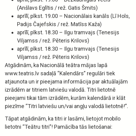
(Anšlavs Eglītis / rež. Gatis Šmits)
aprīlī, plkst. 19.00 – Nacionālais kanāls (Lī Hols,
Padijs Čajefskis / rež. Matīss Kaža)
aprīlī, plkst. 18.30 – Ilgu tramvajs (Tenesijs
Viljamss / rež. Pēteris Krilovs)
aprīlī, plkst. 18.30 – Ilgu tramvajs (Tenesijs
Viljamss / rež. Pēteris Krilovs)
Atgādinām, ka Nacionālā teātra mājas lapā
www.teatris.lv sadaļā “Kalendārs” regulāri tiek
atjaunota un ir pieejama informācija par aktuālajām
izrādēm ar titriem latviešu valodā. Titri lietotnē
pieejami tikai tām izrādēm, kurām kalendārā ir klāt
piezīme “Titri latviešu un/vai angļu valodā lietotnē!”.
Tāpat atgādinām, ka titri ir lasāmi, lietojot mobilo
lietotni “Teātru titri”! Pamācība tās lietošanai: