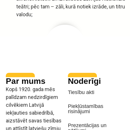
teātri; pēc tam – zāli, kurā notiek izrāde, un titru
valodu;
Par mums
Noderīgi
Kopš 1920. gada mēs
Tiesību akti
palīdzam nedzirdīgiem
cilvēkiem Latvijā
Piekļūstamības
risinājumi
iekļauties sabiedrībā,
aizstāvēt savas tiesības
Prezentācijas un
un attīstīt latviešu zīmju