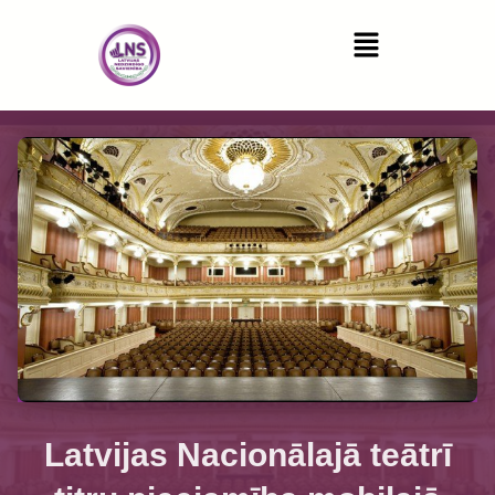
Latvijas Nacionālajā teātrī