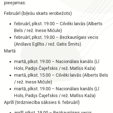
pieejamas:
Februārī (biļešu skaits ierobežots)
februārī, plkst. 19.00 – Cilvēki laivās (Alberts
Bels / rež. Inese Mičule)
februārī, plkst. 19.00 – Bezkaunīgais vecis
(Anšlavs Eglītis / rež. Gatis Šmits)
Martā
martā, plkst. 19.00 – Nacionālais kanāls (Lī
Hols, Padijs Čajefskis / rež. Matīss Kaža)
martā, plkst. 15.00 – Cilvēki laivās (Alberts Bels
/ rež. Inese Mičule)
martā, plkst. 19.00 – Nacionālais kanāls (Lī
Hols, Padijs Čajefskis / rež. Matīss Kaža)
Aprīlī (tirdzniecība sāksies 6. februārī)
aprīlī, plkst. 19.00 – Bezkaunīgais vecis