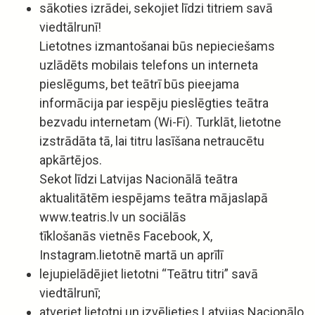
sākoties izrādei, sekojiet līdzi titriem savā
viedtālrunī!
Lietotnes izmantošanai būs nepieciešams
uzlādēts mobilais telefons un interneta
pieslēgums, bet teātrī būs pieejama
informācija par iespēju pieslēgties teātra
bezvadu internetam (Wi-Fi). Turklāt, lietotne
izstrādāta tā, lai titru lasīšana netraucētu
apkārtējos.
Sekot līdzi Latvijas Nacionālā teātra
aktualitātēm iespējams teātra mājaslapā
www.teatris.lv un sociālās
tīklošanās vietnēs Facebook, X,
Instagram.lietotnē martā un aprīlī
lejupielādējiet lietotni “Teātru titri” savā
viedtālrunī;
atveriet lietotni un izvēlieties Latvijas Nacionālo