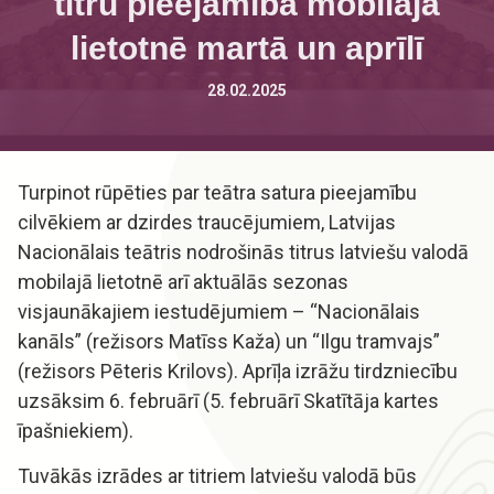
titru pieejamība mobilajā
lietotnē martā un aprīlī
28.02.2025
Turpinot rūpēties par teātra satura pieejamību
cilvēkiem ar dzirdes traucējumiem, Latvijas
Nacionālais teātris nodrošinās titrus latviešu valodā
mobilajā lietotnē arī aktuālās sezonas
visjaunākajiem iestudējumiem – “Nacionālais
kanāls” (režisors Matīss Kaža) un “Ilgu tramvajs”
(režisors Pēteris Krilovs). Aprīļa izrāžu tirdzniecību
uzsāksim 6. februārī (5. februārī Skatītāja kartes
īpašniekiem).
Tuvākās izrādes ar titriem latviešu valodā būs