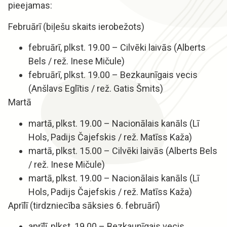
pieejamas:
Februārī (biļešu skaits ierobežots)
februārī, plkst. 19.00 – Cilvēki laivās (Alberts
Bels / rež. Inese Mičule)
februārī, plkst. 19.00 – Bezkaunīgais vecis
(Anšlavs Eglītis / rež. Gatis Šmits)
Martā
martā, plkst. 19.00 – Nacionālais kanāls (Lī
Hols, Padijs Čajefskis / rež. Matīss Kaža)
martā, plkst. 15.00 – Cilvēki laivās (Alberts Bels
/ rež. Inese Mičule)
martā, plkst. 19.00 – Nacionālais kanāls (Lī
Hols, Padijs Čajefskis / rež. Matīss Kaža)
Aprīlī (tirdzniecība sāksies 6. februārī)
aprīlī, plkst. 19.00 – Bezkaunīgais vecis