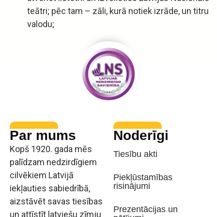
teātri; pēc tam – zāli, kurā notiek izrāde, un titru
valodu;
Par mums
Noderīgi
Kopš 1920. gada mēs
Tiesību akti
palīdzam nedzirdīgiem
cilvēkiem Latvijā
Piekļūstamības
risinājumi
iekļauties sabiedrībā,
aizstāvēt savas tiesības
Prezentācijas un
un attīstīt latviešu zīmju