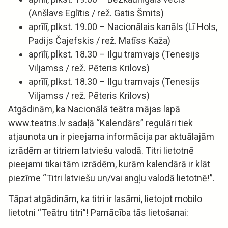
(Anšlavs Eglītis / rež. Gatis Šmits)
aprīlī, plkst. 19.00 – Nacionālais kanāls (Lī Hols,
Padijs Čajefskis / rež. Matīss Kaža)
aprīlī, plkst. 18.30 – Ilgu tramvajs (Tenesijs
Viljamss / rež. Pēteris Krilovs)
aprīlī, plkst. 18.30 – Ilgu tramvajs (Tenesijs
Viljamss / rež. Pēteris Krilovs)
Atgādinām, ka Nacionālā teātra mājas lapā
www.teatris.lv sadaļā “Kalendārs” regulāri tiek
atjaunota un ir pieejama informācija par aktuālajām
izrādēm ar titriem latviešu valodā. Titri lietotnē
pieejami tikai tām izrādēm, kurām kalendārā ir klāt
piezīme “Titri latviešu un/vai angļu valodā lietotnē!”.
Tāpat atgādinām, ka titri ir lasāmi, lietojot mobilo
lietotni “Teātru titri”! Pamācība tās lietošanai: