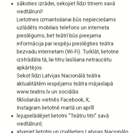
sākoties izrādei, sekojiet līdzi titriem savā
viedtālrunī!
Lietotnes izmantošanai būs nepieciešams
uzlādēts mobilais telefons un interneta
pieslēgums, bet teātrī būs pieejama
informācija par iespēju pieslēgties teātra
bezvadu internetam (Wi-Fi). Turklāt, lietotne
izstrādāta tā, lai titru lasīšana netraucētu
apkārtējos.
Sekot līdzi Latvijas Nacionālā teātra
aktualitātēm iespējams teātra mājaslapā
www.teatris.lv un sociālās
tīklošanās vietnēs Facebook, X,
Instagram.lietotnē martā un aprīlī
lejupielādējiet lietotni “Teātru titri” savā
viedtālrunī;
atveriet lietotni un izvēlieties Latvijas Nacionālo