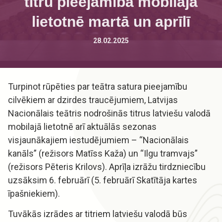
titru pieejamība mobilajā
lietotnē martā un aprīlī
28.02.2025
Turpinot rūpēties par teātra satura pieejamību
cilvēkiem ar dzirdes traucējumiem, Latvijas
Nacionālais teātris nodrošinās titrus latviešu valodā
mobilajā lietotnē arī aktuālās sezonas
visjaunākajiem iestudējumiem – “Nacionālais
kanāls” (režisors Matīss Kaža) un “Ilgu tramvajs”
(režisors Pēteris Krilovs). Aprīļa izrāžu tirdzniecību
uzsāksim 6. februārī (5. februārī Skatītāja kartes
īpašniekiem).
Tuvākās izrādes ar titriem latviešu valodā būs