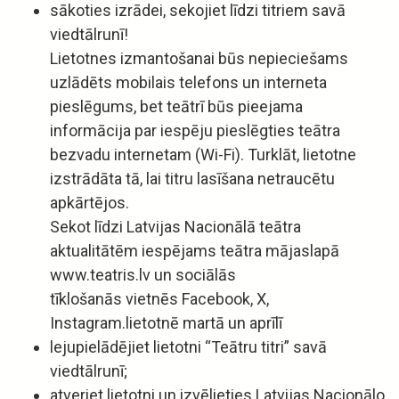
sākoties izrādei, sekojiet līdzi titriem savā
viedtālrunī!
Lietotnes izmantošanai būs nepieciešams
uzlādēts mobilais telefons un interneta
pieslēgums, bet teātrī būs pieejama
informācija par iespēju pieslēgties teātra
bezvadu internetam (Wi-Fi). Turklāt, lietotne
izstrādāta tā, lai titru lasīšana netraucētu
apkārtējos.
Sekot līdzi Latvijas Nacionālā teātra
aktualitātēm iespējams teātra mājaslapā
www.teatris.lv un sociālās
tīklošanās vietnēs Facebook, X,
Instagram.lietotnē martā un aprīlī
lejupielādējiet lietotni “Teātru titri” savā
viedtālrunī;
atveriet lietotni un izvēlieties Latvijas Nacionālo