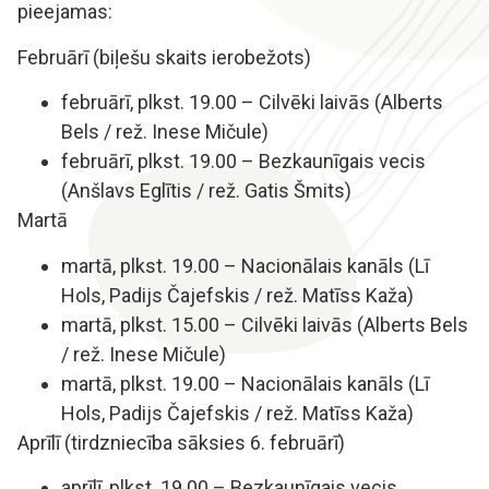
pieejamas:
Februārī (biļešu skaits ierobežots)
februārī, plkst. 19.00 – Cilvēki laivās (Alberts
Bels / rež. Inese Mičule)
februārī, plkst. 19.00 – Bezkaunīgais vecis
(Anšlavs Eglītis / rež. Gatis Šmits)
Martā
martā, plkst. 19.00 – Nacionālais kanāls (Lī
Hols, Padijs Čajefskis / rež. Matīss Kaža)
martā, plkst. 15.00 – Cilvēki laivās (Alberts Bels
/ rež. Inese Mičule)
martā, plkst. 19.00 – Nacionālais kanāls (Lī
Hols, Padijs Čajefskis / rež. Matīss Kaža)
Aprīlī (tirdzniecība sāksies 6. februārī)
aprīlī, plkst. 19.00 – Bezkaunīgais vecis