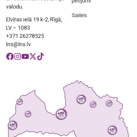
pētījumi
valodu.
Saites
Elvīras ielā 19 k-2, Rīgā,
LV – 1083
+371 26278525
lns@lns.lv