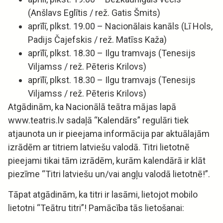
(Anšlavs Eglītis / rež. Gatis Šmits)
aprīlī, plkst. 19.00 – Nacionālais kanāls (Lī Hols,
Padijs Čajefskis / rež. Matīss Kaža)
aprīlī, plkst. 18.30 – Ilgu tramvajs (Tenesijs
Viljamss / rež. Pēteris Krilovs)
aprīlī, plkst. 18.30 – Ilgu tramvajs (Tenesijs
Viljamss / rež. Pēteris Krilovs)
Atgādinām, ka Nacionālā teātra mājas lapā
www.teatris.lv sadaļā “Kalendārs” regulāri tiek
atjaunota un ir pieejama informācija par aktuālajām
izrādēm ar titriem latviešu valodā. Titri lietotnē
pieejami tikai tām izrādēm, kurām kalendārā ir klāt
piezīme “Titri latviešu un/vai angļu valodā lietotnē!”.
Tāpat atgādinām, ka titri ir lasāmi, lietojot mobilo
lietotni “Teātru titri”! Pamācība tās lietošanai: