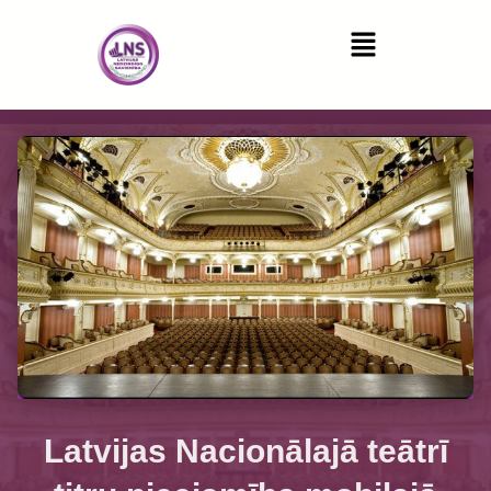
Latvijas Nacionālajā teātrī