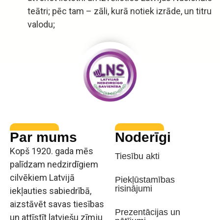
teātri; pēc tam – zāli, kurā notiek izrāde, un titru
valodu;
Par mums
Noderīgi
Kopš 1920. gada mēs
Tiesību akti
palīdzam nedzirdīgiem
cilvēkiem Latvijā
Piekļūstamības
risinājumi
iekļauties sabiedrībā,
aizstāvēt savas tiesības
Prezentācijas un
un attīstīt latviešu zīmju