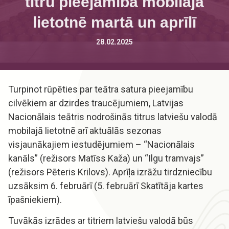
titru pieejamība mobilajā
lietotnē martā un aprīlī
28.02.2025
Turpinot rūpēties par teātra satura pieejamību
cilvēkiem ar dzirdes traucējumiem, Latvijas
Nacionālais teātris nodrošinās titrus latviešu valodā
mobilajā lietotnē arī aktuālās sezonas
visjaunākajiem iestudējumiem – “Nacionālais
kanāls” (režisors Matīss Kaža) un “Ilgu tramvajs”
(režisors Pēteris Krilovs). Aprīļa izrāžu tirdzniecību
uzsāksim 6. februārī (5. februārī Skatītāja kartes
īpašniekiem).
Tuvākās izrādes ar titriem latviešu valodā būs