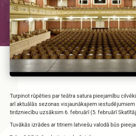
Turpinot rūpēties par teātra satura pieejamību cilvēk
arī aktuālās sezonas visjaunākajiem iestudējumiem – 
tirdzniecību uzsāksim 6. februārī (5. februārī Skatītā
Tuvākās izrādes ar titriem latviešu valodā būs pieej