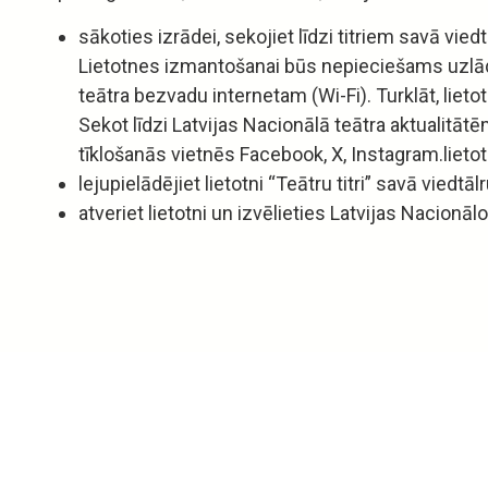
sākoties izrādei, sekojiet līdzi titriem savā viedt
Lietotnes izmantošanai būs nepieciešams uzlādē
teātra bezvadu internetam (Wi-Fi). Turklāt, lietot
Sekot līdzi Latvijas Nacionālā teātra aktualitā
tīklošanās vietnēs Facebook, X, Instagram.lietot
lejupielādējiet lietotni “Teātru titri” savā viedtāl
atveriet lietotni un izvēlieties Latvijas Nacionālo