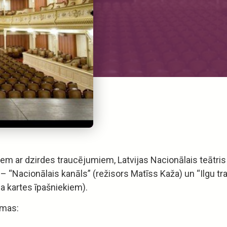
iem ar dzirdes traucējumiem, Latvijas Nacionālais teātris 
“Nacionālais kanāls” (režisors Matīss Kaža) un “Ilgu tramv
ja kartes īpašniekiem).
amas: