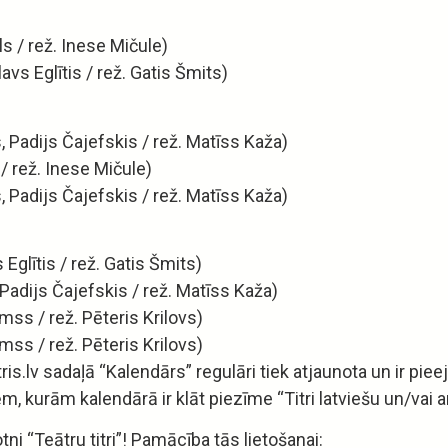
ls / rež. Inese Mičule)
avs Eglītis / rež. Gatis Šmits)
, Padijs Čajefskis / rež. Matīss Kaža)
 / rež. Inese Mičule)
, Padijs Čajefskis / rež. Matīss Kaža)
 Eglītis / rež. Gatis Šmits)
, Padijs Čajefskis / rež. Matīss Kaža)
amss / rež. Pēteris Krilovs)
amss / rež. Pēteris Krilovs)
s.lv sadaļā “Kalendārs” regulāri tiek atjaunota un ir pie
ēm, kurām kalendārā ir klāt piezīme “Titri latviešu un/vai a
otni “Teātru titri”! Pamācība tās lietošanai: