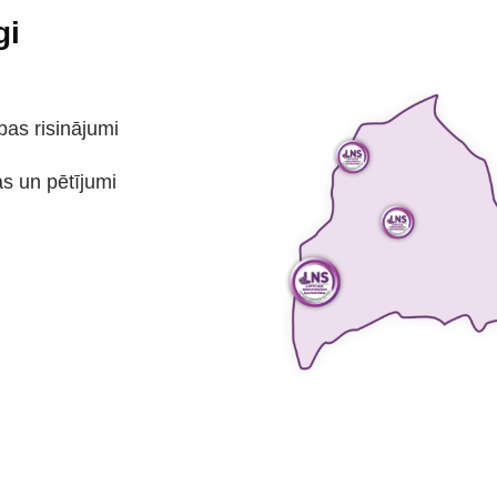
gi
bas risinājumi
as un pētījumi