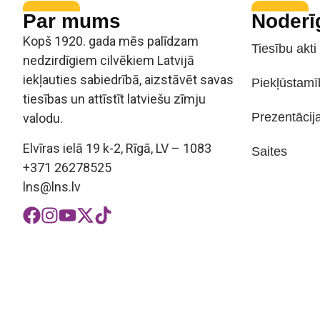
Par mums
Noderī
Kopš 1920. gada mēs palīdzam
Tiesību akti
nedzirdīgiem cilvēkiem Latvijā
iekļauties sabiedrībā, aizstāvēt savas
Piekļūstamī
tiesības un attīstīt latviešu zīmju
Prezentācij
valodu.
Elvīras ielā 19 k-2, Rīgā, LV – 1083
Saites
+371 26278525
lns@lns.lv