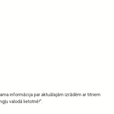
ejama informācija par aktuālajām izrādēm ar titriem
ngļu valodā lietotnē!”.