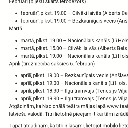
Februārī (biļešu skaits ierobežots)
februārī, plkst. 19.00 – Cilvēki laivās (Alberts Be
februārī, plkst. 19.00 – Bezkaunīgais vecis (Anšl
Martā
martā, plkst. 19.00 – Nacionālais kanāls (Lī Hols
martā, plkst. 15.00 – Cilvēki laivās (Alberts Bels
martā, plkst. 19.00 – Nacionālais kanāls (Lī Hols
Aprīlī (tirdzniecība sāksies 6. februārī)
aprīlī, plkst. 19.00 – Bezkaunīgais vecis (Anšlavs
aprīlī, plkst. 19.00 – Nacionālais kanāls (Lī Hols
aprīlī, plkst. 18.30 – Ilgu tramvajs (Tenesijs Vilj
aprīlī, plkst. 18.30 – Ilgu tramvajs (Tenesijs Vilj
Atgādinām, ka Nacionālā teātra mājas lapā www.teatri
latviešu valodā. Titri lietotnē pieejami tikai tām izrād
Tāpat atgādinām, ka titri ir lasāmi, lietojot mobilo liet