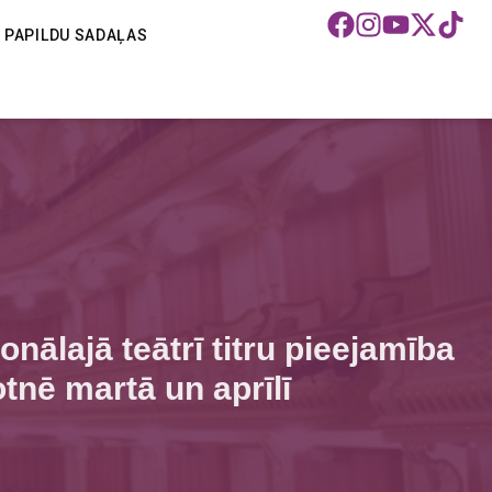
PAPILDU SADAĻAS
onālajā teātrī titru pieejamība
otnē martā un aprīlī