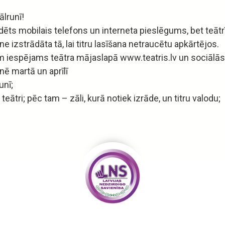
ālrunī!
ts mobilais telefons un interneta pieslēgums, bet teātrī
ne izstrādāta tā, lai titru lasīšana netraucētu apkārtējos.
tēm iespējams teātra mājaslapā www.teatris.lv un sociālās
nē martā un aprīlī
runī;
 teātri; pēc tam – zāli, kurā notiek izrāde, un titru valodu;