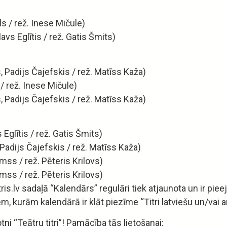
ls / rež. Inese Mičule)
avs Eglītis / rež. Gatis Šmits)
, Padijs Čajefskis / rež. Matīss Kaža)
 / rež. Inese Mičule)
, Padijs Čajefskis / rež. Matīss Kaža)
 Eglītis / rež. Gatis Šmits)
, Padijs Čajefskis / rež. Matīss Kaža)
amss / rež. Pēteris Krilovs)
amss / rež. Pēteris Krilovs)
s.lv sadaļā “Kalendārs” regulāri tiek atjaunota un ir pie
ēm, kurām kalendārā ir klāt piezīme “Titri latviešu un/vai a
otni “Teātru titri”! Pamācība tās lietošanai: