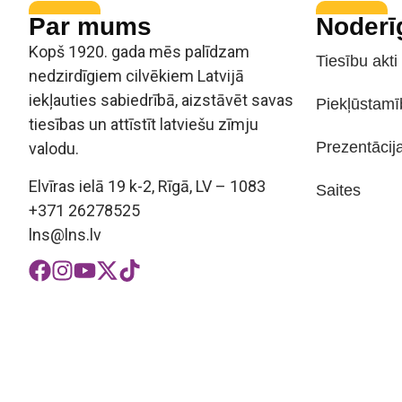
Par mums
Noderī
Kopš 1920. gada mēs palīdzam
Tiesību akti
nedzirdīgiem cilvēkiem Latvijā
iekļauties sabiedrībā, aizstāvēt savas
Piekļūstamī
tiesības un attīstīt latviešu zīmju
Prezentācij
valodu.
Elvīras ielā 19 k-2, Rīgā, LV – 1083
Saites
+371 26278525
lns@lns.lv