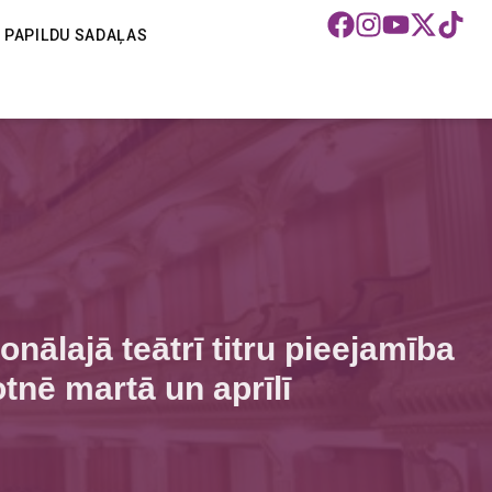
PAPILDU SADAĻAS
onālajā teātrī titru pieejamība
otnē martā un aprīlī