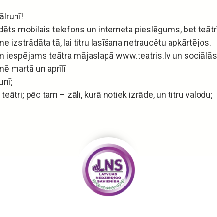
ālrunī!
ts mobilais telefons un interneta pieslēgums, bet teātrī
ne izstrādāta tā, lai titru lasīšana netraucētu apkārtējos.
tēm iespējams teātra mājaslapā www.teatris.lv un sociālās
nē martā un aprīlī
runī;
 teātri; pēc tam – zāli, kurā notiek izrāde, un titru valodu;