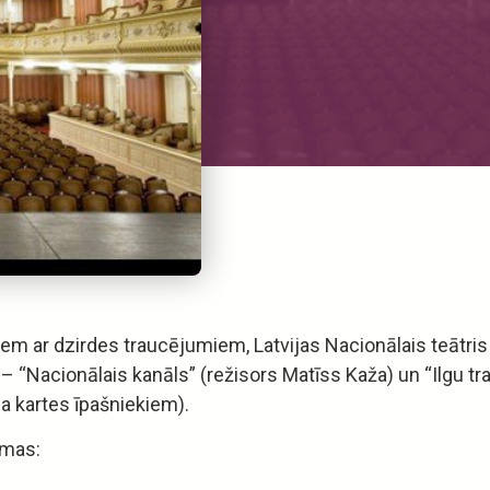
iem ar dzirdes traucējumiem, Latvijas Nacionālais teātris 
“Nacionālais kanāls” (režisors Matīss Kaža) un “Ilgu tramv
ja kartes īpašniekiem).
amas: