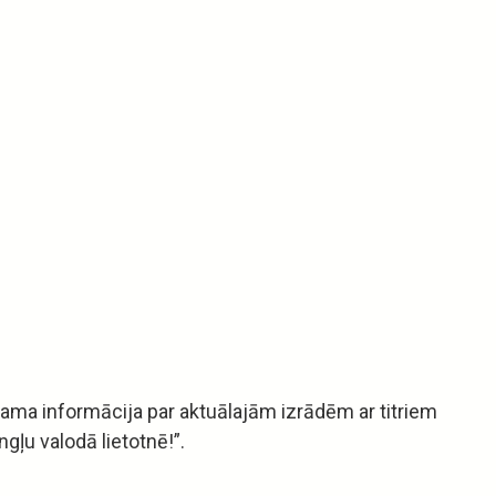
ejama informācija par aktuālajām izrādēm ar titriem
ngļu valodā lietotnē!”.