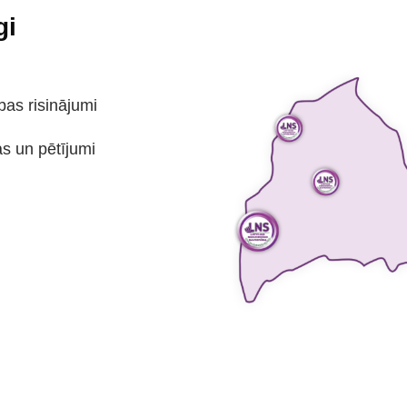
gi
bas risinājumi
as un pētījumi