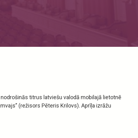
nodrošinās titrus latviešu valodā mobilajā lietotnē
ajs” (režisors Pēteris Krilovs). Aprīļa izrāžu