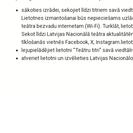
sākoties izrādei, sekojiet līdzi titriem savā viedt
Lietotnes izmantošanai būs nepieciešams uzlādē
teātra bezvadu internetam (Wi-Fi). Turklāt, lietot
Sekot līdzi Latvijas Nacionālā teātra aktualitā
tīklošanās vietnēs Facebook, X, Instagram.lietot
lejupielādējiet lietotni “Teātru titri” savā viedtāl
atveriet lietotni un izvēlieties Latvijas Nacionālo