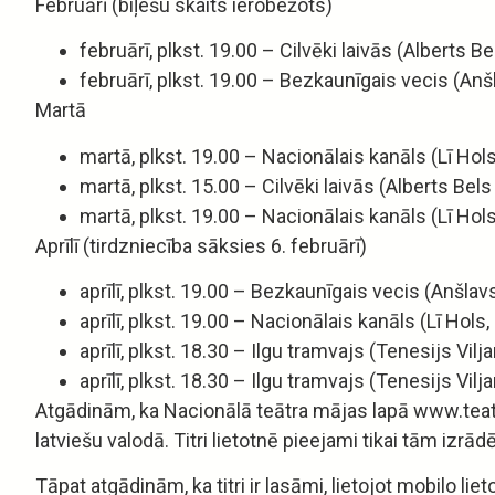
Februārī (biļešu skaits ierobežots)
februārī, plkst. 19.00 – Cilvēki laivās (Alberts Be
februārī, plkst. 19.00 – Bezkaunīgais vecis (Anšl
Martā
martā, plkst. 19.00 – Nacionālais kanāls (Lī Hols
martā, plkst. 15.00 – Cilvēki laivās (Alberts Bels
martā, plkst. 19.00 – Nacionālais kanāls (Lī Hols
Aprīlī (tirdzniecība sāksies 6. februārī)
aprīlī, plkst. 19.00 – Bezkaunīgais vecis (Anšlavs
aprīlī, plkst. 19.00 – Nacionālais kanāls (Lī Hols
aprīlī, plkst. 18.30 – Ilgu tramvajs (Tenesijs Vilj
aprīlī, plkst. 18.30 – Ilgu tramvajs (Tenesijs Vilj
Atgādinām, ka Nacionālā teātra mājas lapā www.teatri
latviešu valodā. Titri lietotnē pieejami tikai tām izrād
Tāpat atgādinām, ka titri ir lasāmi, lietojot mobilo liet