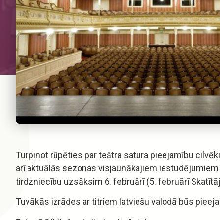
Turpinot rūpēties par teātra satura pieejamību cilvēk
arī aktuālās sezonas visjaunākajiem iestudējumiem – 
tirdzniecību uzsāksim 6. februārī (5. februārī Skatītā
Tuvākās izrādes ar titriem latviešu valodā būs pieej