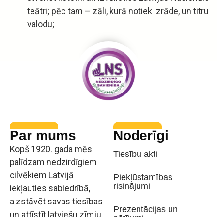
teātri; pēc tam – zāli, kurā notiek izrāde, un titru
valodu;
Par mums
Noderīgi
Kopš 1920. gada mēs
Tiesību akti
palīdzam nedzirdīgiem
cilvēkiem Latvijā
Piekļūstamības
risinājumi
iekļauties sabiedrībā,
aizstāvēt savas tiesības
Prezentācijas un
un attīstīt latviešu zīmju