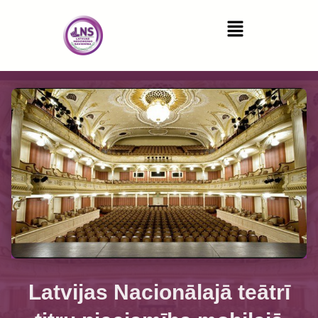
Latvijas Nacionālajā teātrī