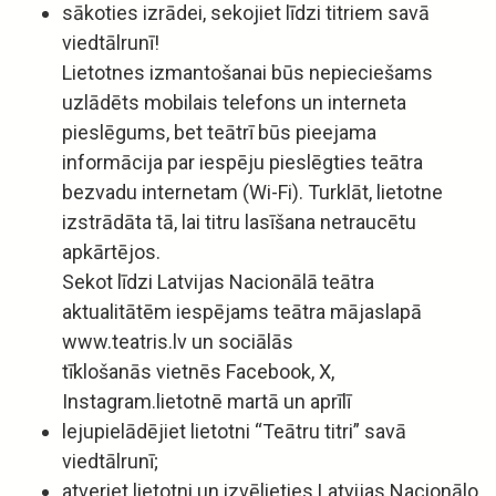
sākoties izrādei, sekojiet līdzi titriem savā
viedtālrunī!
Lietotnes izmantošanai būs nepieciešams
uzlādēts mobilais telefons un interneta
pieslēgums, bet teātrī būs pieejama
informācija par iespēju pieslēgties teātra
bezvadu internetam (Wi-Fi). Turklāt, lietotne
izstrādāta tā, lai titru lasīšana netraucētu
apkārtējos.
Sekot līdzi Latvijas Nacionālā teātra
aktualitātēm iespējams teātra mājaslapā
www.teatris.lv un sociālās
tīklošanās vietnēs Facebook, X,
Instagram.lietotnē martā un aprīlī
lejupielādējiet lietotni “Teātru titri” savā
viedtālrunī;
atveriet lietotni un izvēlieties Latvijas Nacionālo