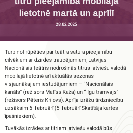
titru pieejamība mobilajā
lietotnē martā un aprīlī
28.02.2025
Turpinot rūpēties par teātra satura pieejamību
cilvēkiem ar dzirdes traucējumiem, Latvijas
Nacionālais teātris nodrošinās titrus latviešu valodā
mobilajā lietotnē arī aktuālās sezonas
visjaunākajiem iestudējumiem – “Nacionālais
kanāls” (režisors Matīss Kaža) un “Ilgu tramvajs”
(režisors Pēteris Krilovs). Aprīļa izrāžu tirdzniecību
uzsāksim 6. februārī (5. februārī Skatītāja kartes
īpašniekiem).
Tuvākās izrādes ar titriem latviešu valodā būs