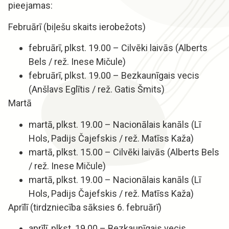
pieejamas:
Februārī (biļešu skaits ierobežots)
februārī, plkst. 19.00 – Cilvēki laivās (Alberts
Bels / rež. Inese Mičule)
februārī, plkst. 19.00 – Bezkaunīgais vecis
(Anšlavs Eglītis / rež. Gatis Šmits)
Martā
martā, plkst. 19.00 – Nacionālais kanāls (Lī
Hols, Padijs Čajefskis / rež. Matīss Kaža)
martā, plkst. 15.00 – Cilvēki laivās (Alberts Bels
/ rež. Inese Mičule)
martā, plkst. 19.00 – Nacionālais kanāls (Lī
Hols, Padijs Čajefskis / rež. Matīss Kaža)
Aprīlī (tirdzniecība sāksies 6. februārī)
aprīlī, plkst. 19.00 – Bezkaunīgais vecis