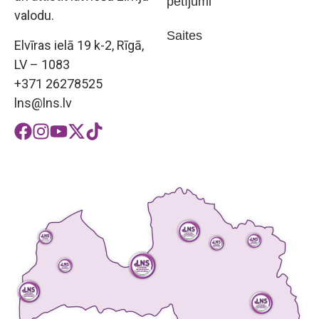
pētījumi
valodu.
Saites
Elvīras ielā 19 k-2, Rīgā,
LV – 1083
+371 26278525
lns@lns.lv