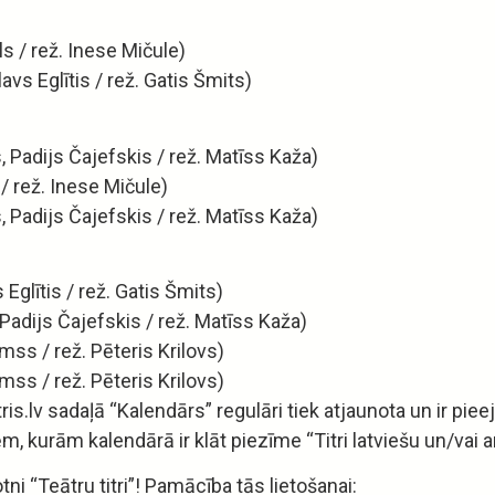
ls / rež. Inese Mičule)
avs Eglītis / rež. Gatis Šmits)
, Padijs Čajefskis / rež. Matīss Kaža)
 / rež. Inese Mičule)
, Padijs Čajefskis / rež. Matīss Kaža)
 Eglītis / rež. Gatis Šmits)
, Padijs Čajefskis / rež. Matīss Kaža)
amss / rež. Pēteris Krilovs)
amss / rež. Pēteris Krilovs)
s.lv sadaļā “Kalendārs” regulāri tiek atjaunota un ir pie
ēm, kurām kalendārā ir klāt piezīme “Titri latviešu un/vai a
otni “Teātru titri”! Pamācība tās lietošanai: