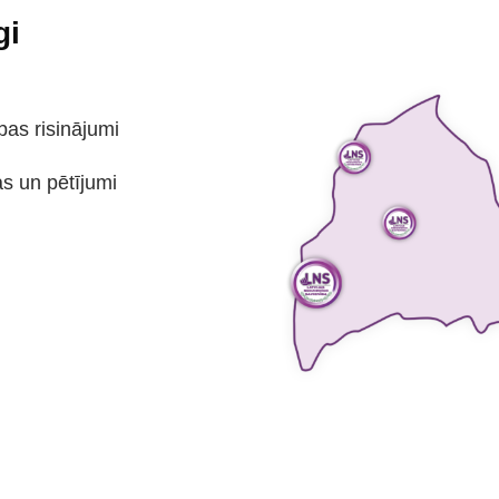
gi
bas risinājumi
as un pētījumi