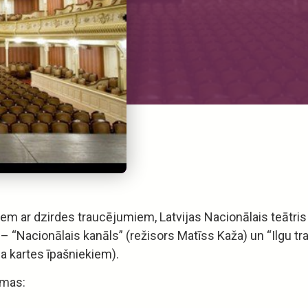
iem ar dzirdes traucējumiem, Latvijas Nacionālais teātris 
“Nacionālais kanāls” (režisors Matīss Kaža) un “Ilgu tramv
ja kartes īpašniekiem).
amas: