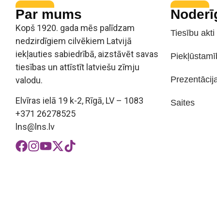
Par mums
Noderī
Kopš 1920. gada mēs palīdzam
Tiesību akti
nedzirdīgiem cilvēkiem Latvijā
iekļauties sabiedrībā, aizstāvēt savas
Piekļūstamī
tiesības un attīstīt latviešu zīmju
Prezentācij
valodu.
Elvīras ielā 19 k-2, Rīgā, LV – 1083
Saites
+371 26278525
lns@lns.lv