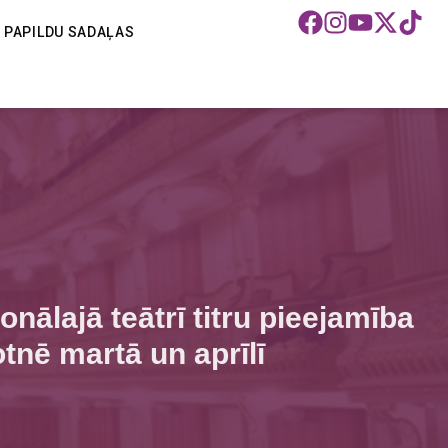
PAPILDU SADAĻAS
onālajā teātrī titru pieejamība
otnē martā un aprīlī