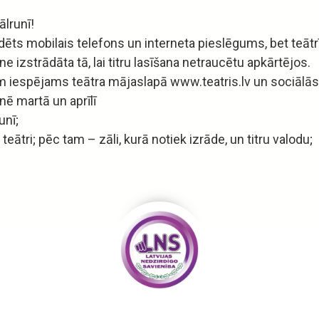
ālrunī!
ts mobilais telefons un interneta pieslēgums, bet teātrī
ne izstrādāta tā, lai titru lasīšana netraucētu apkārtējos.
tēm iespējams teātra mājaslapā www.teatris.lv un sociālās
nē martā un aprīlī
runī;
 teātri; pēc tam – zāli, kurā notiek izrāde, un titru valodu;