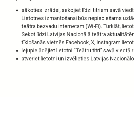
sākoties izrādei, sekojiet līdzi titriem savā viedt
Lietotnes izmantošanai būs nepieciešams uzlādē
teātra bezvadu internetam (Wi-Fi). Turklāt, lietot
Sekot līdzi Latvijas Nacionālā teātra aktualitā
tīklošanās vietnēs Facebook, X, Instagram.lietot
lejupielādējiet lietotni “Teātru titri” savā viedtāl
atveriet lietotni un izvēlieties Latvijas Nacionālo