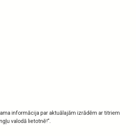
ejama informācija par aktuālajām izrādēm ar titriem
ngļu valodā lietotnē!”.