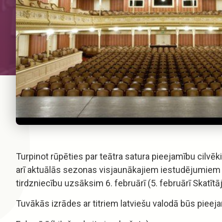
Turpinot rūpēties par teātra satura pieejamību cilvēk
arī aktuālās sezonas visjaunākajiem iestudējumiem – 
tirdzniecību uzsāksim 6. februārī (5. februārī Skatītā
Tuvākās izrādes ar titriem latviešu valodā būs pieej