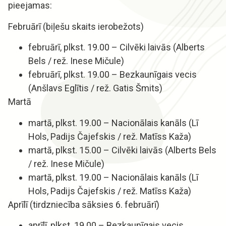
pieejamas:
Februārī (biļešu skaits ierobežots)
februārī, plkst. 19.00 – Cilvēki laivās (Alberts
Bels / rež. Inese Mičule)
februārī, plkst. 19.00 – Bezkaunīgais vecis
(Anšlavs Eglītis / rež. Gatis Šmits)
Martā
martā, plkst. 19.00 – Nacionālais kanāls (Lī
Hols, Padijs Čajefskis / rež. Matīss Kaža)
martā, plkst. 15.00 – Cilvēki laivās (Alberts Bels
/ rež. Inese Mičule)
martā, plkst. 19.00 – Nacionālais kanāls (Lī
Hols, Padijs Čajefskis / rež. Matīss Kaža)
Aprīlī (tirdzniecība sāksies 6. februārī)
aprīlī, plkst. 19.00 – Bezkaunīgais vecis