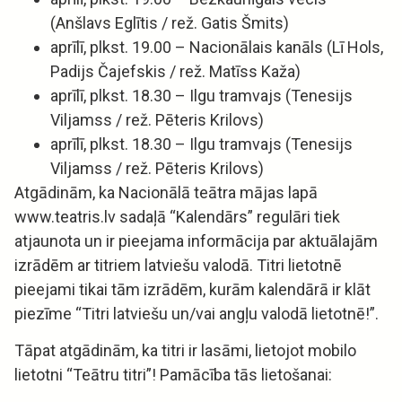
(Anšlavs Eglītis / rež. Gatis Šmits)
aprīlī, plkst. 19.00 – Nacionālais kanāls (Lī Hols,
Padijs Čajefskis / rež. Matīss Kaža)
aprīlī, plkst. 18.30 – Ilgu tramvajs (Tenesijs
Viljamss / rež. Pēteris Krilovs)
aprīlī, plkst. 18.30 – Ilgu tramvajs (Tenesijs
Viljamss / rež. Pēteris Krilovs)
Atgādinām, ka Nacionālā teātra mājas lapā
www.teatris.lv sadaļā “Kalendārs” regulāri tiek
atjaunota un ir pieejama informācija par aktuālajām
izrādēm ar titriem latviešu valodā. Titri lietotnē
pieejami tikai tām izrādēm, kurām kalendārā ir klāt
piezīme “Titri latviešu un/vai angļu valodā lietotnē!”.
Tāpat atgādinām, ka titri ir lasāmi, lietojot mobilo
lietotni “Teātru titri”! Pamācība tās lietošanai: