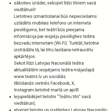
sākoties izrādei, sekojiet līdzi titriem savā
viedtālrunī!
Lietotnes izmantošanai būs nepieciešams
uzlādēts mobilais telefons un interneta
pieslēgums, bet teātrī būs pieejama
informācija par iespēju pieslēgties teātra
bezvadu internetam (Wi-Fi). Turklāt, lietotne
izstrādāta tā, lai titru lasīšana netraucētu
apkārtējos.
Sekot līdzi Latvijas Nacionālā teātra
aktualitātēm iespējams teātra mājaslapā
www.teatris.lv un sociālās
tīklošanās vietnēs Facebook, X,
Instagram.lietotnē martā un aprīlī
lejupielādējiet lietotni “Teātru titri” savā
viedtālrunī;
atveriet lietotni un izvēlieties Latvijas Nacionālo