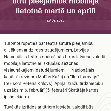
titru pieejamība mobilajā
lietotnē martā un aprīlī
28.02.2025
Turpinot rūpēties par teātra satura pieejamību
cilvēkiem ar dzirdes traucējumiem, Latvijas
Nacionālais teātris nodrošinās titrus latviešu valodā
mobilajā lietotnē arī aktuālās sezonas
visjaunākajiem iestudējumiem – “Nacionālais
kanāls” (režisors Matīss Kaža) un “Ilgu tramvajs”
(režisors Pēteris Krilovs). Aprīļa izrāžu tirdzniecību
uzsāksim 6. februārī (5. februārī Skatītāja kartes
īpašniekiem).
Tuvākās izrādes ar titriem latviešu valodā būs