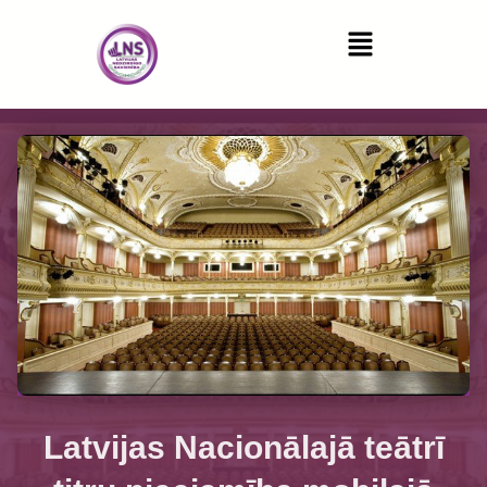
Latvijas Nacionālajā teātrī