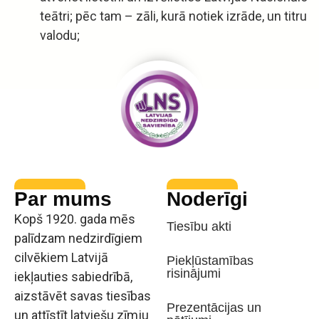
teātri; pēc tam – zāli, kurā notiek izrāde, un titru
valodu;
Par mums
Noderīgi
Kopš 1920. gada mēs
Tiesību akti
palīdzam nedzirdīgiem
cilvēkiem Latvijā
Piekļūstamības
risinājumi
iekļauties sabiedrībā,
aizstāvēt savas tiesības
Prezentācijas un
un attīstīt latviešu zīmju